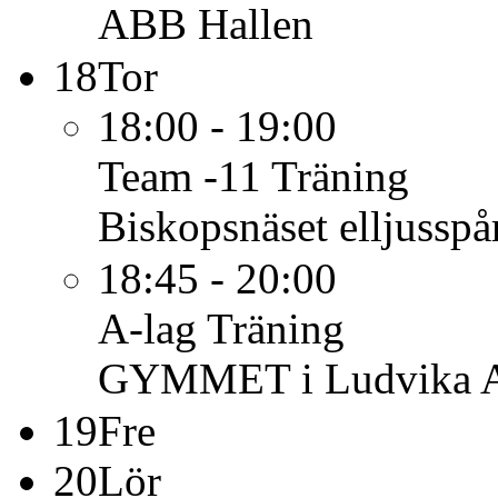
ABB Hallen
18
Tor
18:00 - 19:00
Team -11
Träning
Biskopsnäset elljusspå
18:45 - 20:00
A-lag
Träning
GYMMET i Ludvika 
19
Fre
20
Lör