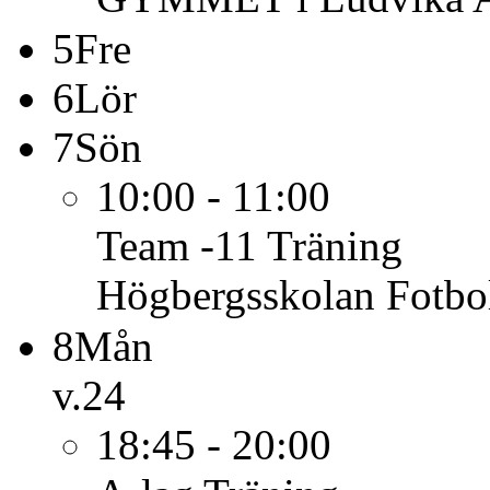
5
Fre
6
Lör
7
Sön
10:00 - 11:00
Team -11
Träning
Högbergsskolan Fotbo
8
Mån
v.24
18:45 - 20:00