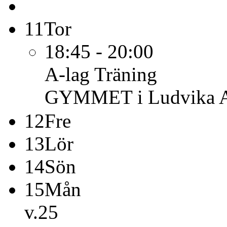
11
Tor
18:45 - 20:00
A-lag
Träning
GYMMET i Ludvika 
12
Fre
13
Lör
14
Sön
15
Mån
v.25