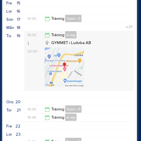
Fre
15
11:00
Lör
16
10:00
Träning
Team -11
Sön
17
v.21
Mån
18
11:00
18:30
Träning
A-lag
Tis
19
GYMMET i Ludvika AB
20:00
Ons
20
18:00
Träning
Team -11
Tor
21
18:45
Träning
A-lag
19:00
Fre
22
20:00
Lör
23