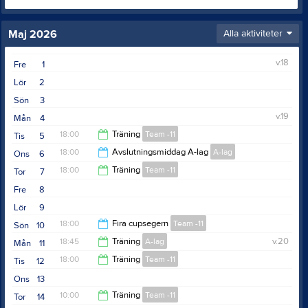
Maj 2026
Alla aktiviteter
v.18
Fre
1
Lör
2
Sön
3
v.19
Mån
4
18:00
Träning
Team -11
Tis
5
18:00
Avslutningsmiddag A-lag
A-lag
Ons
6
19:00
18:00
Träning
Team -11
Tor
7
20:00
Fre
8
19:00
Lör
9
18:00
Fira cupsegern
Team -11
Sön
10
18:45
Träning
A-lag
v.20
Mån
11
19:30
18:00
Träning
Team -11
Tis
12
20:00
Ons
13
19:00
10:00
Träning
Team -11
Tor
14