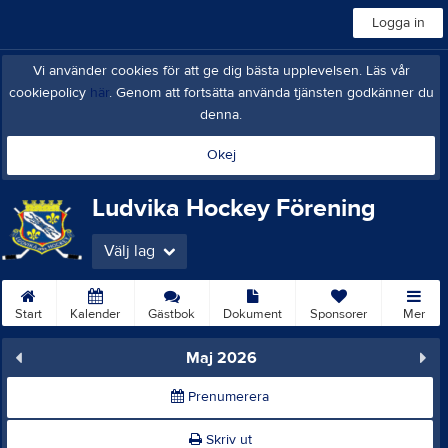
Logga in
Vi använder cookies för att ge dig bästa upplevelsen. Läs vår
cookiepolicy
här
. Genom att fortsätta använda tjänsten godkänner du
denna.
Okej
Ludvika Hockey Förening
Välj lag
Start
Kalender
Gästbok
Dokument
Sponsorer
Mer
Maj 2026
Prenumerera
Skriv ut