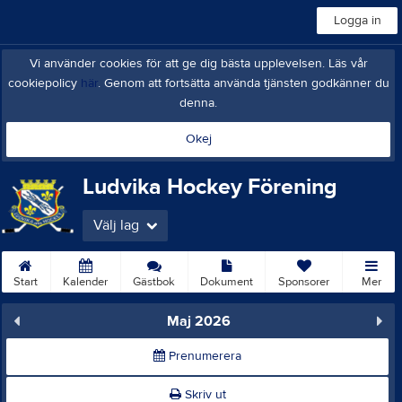
Logga in
Vi använder cookies för att ge dig bästa upplevelsen. Läs vår
cookiepolicy
här
. Genom att fortsätta använda tjänsten godkänner du
denna.
Okej
Ludvika Hockey Förening
Välj lag
Start
Kalender
Gästbok
Dokument
Sponsorer
Mer
Maj 2026
Prenumerera
Skriv ut