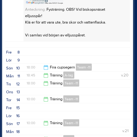
Anteckning:
Fysträning. OBS! Vid biskopsnäset
elljusspår!
Klä er för att vara ute, bra skor och vattenflaska.
Vi samlas vid början av elljusspåret.
Fre
8
Lör
9
18:00
Fira cupsegern
Team -11
Sön
10
18:45
Träning
A-lag
v.20
Mån
11
19:30
18:00
Träning
Team -11
Tis
12
20:00
Ons
13
19:00
10:00
Träning
Team -11
Tor
14
Fre
15
11:00
Lör
16
10:00
Träning
Team -11
Sön
17
v.21
Mån
18