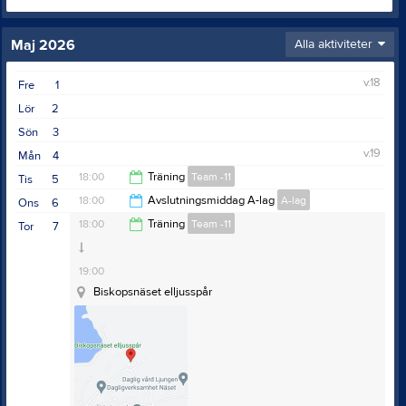
Maj 2026
Alla aktiviteter
v.18
Fre
1
Lör
2
Sön
3
v.19
Mån
4
18:00
Träning
Team -11
Tis
5
18:00
Avslutningsmiddag A-lag
A-lag
Ons
6
19:00
18:00
Träning
Team -11
Tor
7
20:00
19:00
Biskopsnäset elljusspår