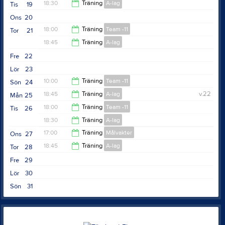
11:00
18:30
Träning
A-lag
Tis
19
Ons
20
20:00
18:00
Träning
Team -11
Tor
21
18:45
Träning
A-lag
19:00
Fre
22
20:00
Lör
23
10:00
Träning
Team -11
Sön
24
18:45
Träning
A-lag
v.22
Mån
25
11:00
18:00
Träning
Team -11
Tis
26
20:00
18:30
Träning
A-lag
19:00
17:00
Träning
Målvakter
Ons
27
20:00
18:45
Träning
A-lag
Tor
28
18:00
Fre
29
20:00
Lör
30
Sön
31