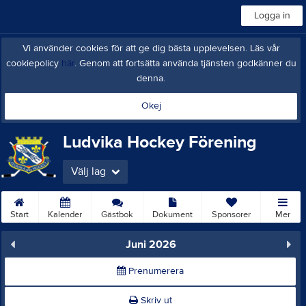
Logga in
Vi använder cookies för att ge dig bästa upplevelsen. Läs vår
cookiepolicy
här
. Genom att fortsätta använda tjänsten godkänner du
denna.
Okej
Ludvika Hockey Förening
Välj lag
Start
Kalender
Gästbok
Dokument
Sponsorer
Mer
Juni 2026
Prenumerera
Skriv ut