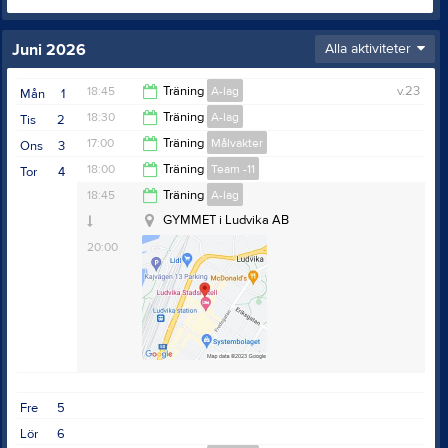
Juni 2026
Alla aktiviteter
18:45
Träning
A-lag
v.23
Mån
1
18:30
Träning
A-lag
Tis
2
20:00
17:00
Träning
Målvakter
Ons
3
20:00
18:00
Träning
Team -11
Tor
4
18:00
18:45
Träning
A-lag
19:00
GYMMET i Ludvika AB
Biskopsnäset elljusspår
20:00
Anteckning:
OBS! Biskopsnäsets elljusspår!
Fre
5
Fysträning, klä er för att vara ute, bra skor att spring i
Lör
6
och vattenflaska.