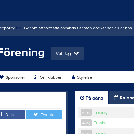
kiepolicy
här
. Genom att fortsätta använda tjänsten godkänner du denna.
Förening
Välj lag
Sponsorer
Om klubben
Styrelse
Kalend
På gång
Träning
A-lag
Dela
Tweeta
Träning
A-lag
Träning
A-lag