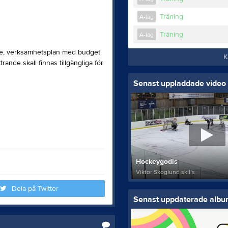
Träning
A-lag
Träning
A-lag
lse, verksamhetsplan med budget
K
ande skall finnas tillgängliga för
Senast uppladdade video
Hockeygodis
Viktor Skoglund skills
Dela på Twitter
Senast uppdaterade alb