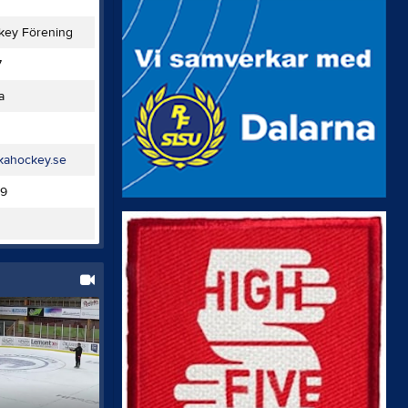
key Förening
7
a
ikahockey.se
9