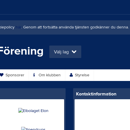
kiepolicy
här
. Genom att fortsätta använda tjänsten godkänner du denna.
Förening
Välj lag
Sponsorer
Om klubben
Styrelse
Kontaktinformation