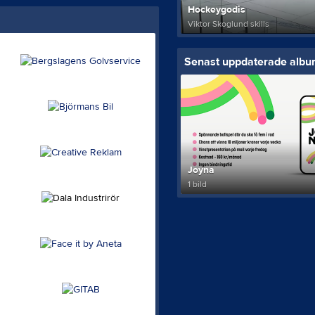
Hockeygodis
Viktor Skoglund skills
Senast uppdaterade alb
Joyna
1 bild