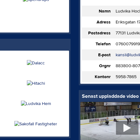
Namn
Ludvika Hoc
Adress
Eriksgatan 1
Postadress
77131 Ludvik
Telefon
0760079919
E-post
kansli@ludv
Orgnr
883800-807
Kontonr
5958-7865
Senast uppladdade video